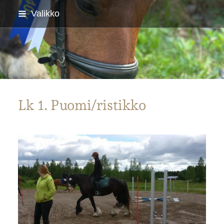
Siirry
Valikko
sivun
sisältöön
Parkanon Ratsastajat
Lk 1. Puomi/ristikko