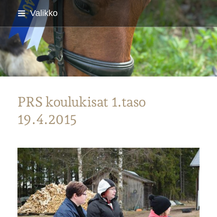
Siirry
Valikko
sivun
sisältöön
Parkanon Ratsastajat
PRS koulukisat 1.taso
19.4.2015