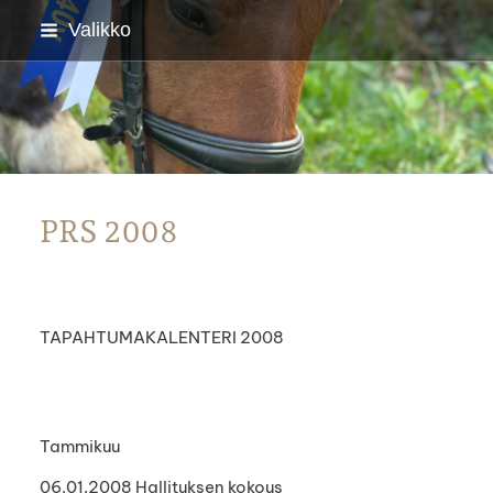
Siirry
Valikko
sivun
sisältöön
Parkanon Ratsastajat
PRS 2008
TAPAHTUMAKALENTERI 2008
Tammikuu
06.01.2008 Hallituksen kokous