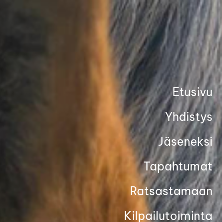
Siirry
sivun
sisältöön
Etusivu
Yhdistys
Jäseneksi
Tapahtumat
Ratsastamaan
Kilpailutoiminta