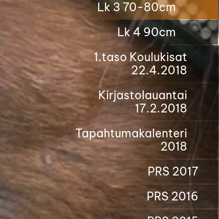
Lk 3 70-80cm
Lk 4 90cm
1.taso Koulukisat
22.4.2018
Kirjastolauantai
17.2.2018
Tapahtumakalenteri
2018
PRS 2017
PRS 2016