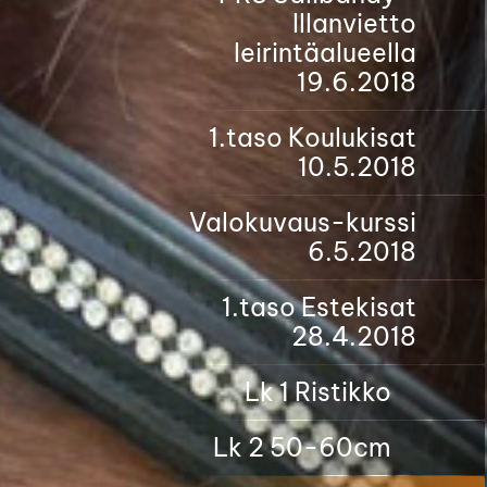
Illanvietto
leirintäalueella
19.6.2018
1.taso Koulukisat
10.5.2018
Valokuvaus-kurssi
6.5.2018
1.taso Estekisat
28.4.2018
Lk 1 Ristikko
Lk 2 50-60cm