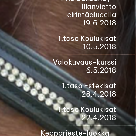
Illanvietto
leirintäalueella
19.6.2018
1.taso Koulukisat
10.5.2018
Valokuvaus-kurssi
6.5.2018
1.taso Estekisat
28.4.2018
1.taso Koulukisat
22.4.2018
Kepparieste-luokka