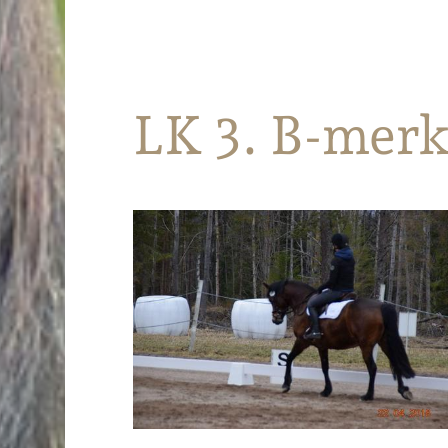
Parkanon Ratsastajat
LK 3. B-merk