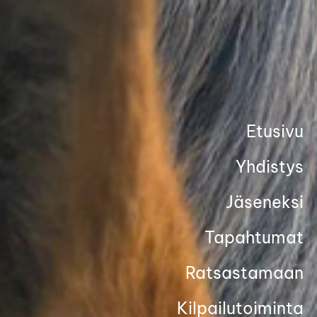
Siirry
sivun
sisältöön
Etusivu
Yhdistys
Jäseneksi
Tapahtumat
Ratsastamaan
Kilpailutoiminta