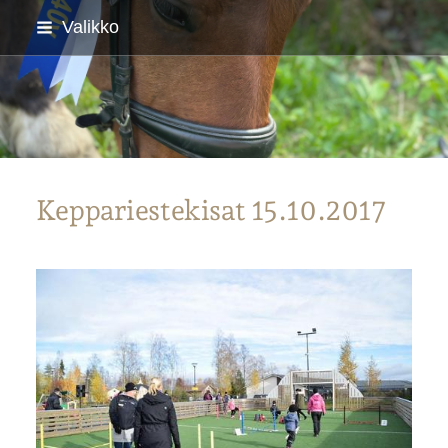
Siirry
Valikko
sivun
sisältöön
Parkanon Ratsastajat
Keppariestekisat 15.10.2017