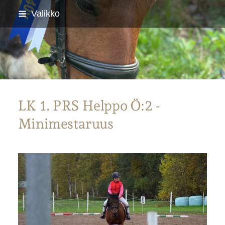
Siirry
Valikko
sivun
sisältöön
Parkanon Ratsastajat
LK 1. PRS Helppo Ö:2 -
Minimestaruus