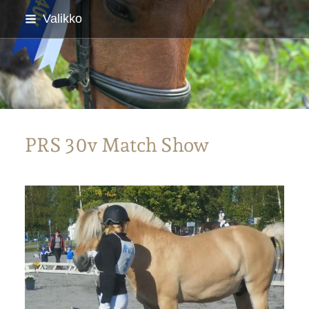
Siirry
Valikko
sivun
sisältöön
Parkanon Ratsastajat
PRS 30v Match Show