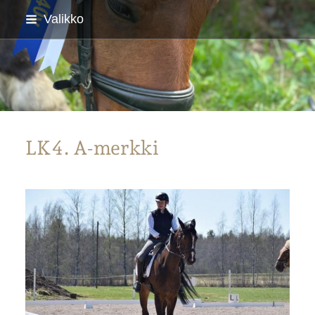
Siirry
Valikko
sivun
sisältöön
Parkanon Ratsastajat
LK4. A-merkki