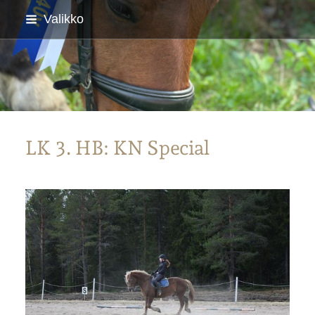
Siirry
Valikko
sivun
sisältöön
Parkanon Ratsastajat
LK 3. HB: KN Special