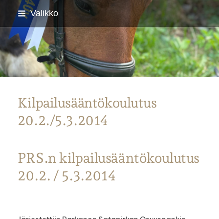
Siirry
Valikko
sivun
sisältöön
Parkanon Ratsastajat
Kilpailusääntökoulutus
20.2./5.3.2014
PRS.n kilpailusääntökoulutus
20.2. / 5.3.2014