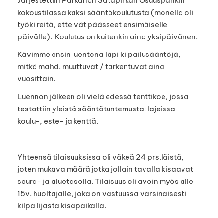
Järjestettiin Parkanon Satapirkan Osuuspankin
kokoustilassa kaksi sääntökoulutusta (monella oli
työkiireitä, etteivät päässeet ensimäiselle
päivälle). Koulutus on kuitenkin aina yksipäivänen.
Kävimme ensin luentona läpi kilpailusääntöjä,
mitkä mahd. muuttuvat / tarkentuvat aina
vuosittain.
Luennon jälkeen oli vielä edessä tenttikoe, jossa
testattiin yleistä sääntötuntemusta: lajeissa
koulu-, este- ja kenttä.
Yhteensä tilaisuuksissa oli väkeä 24 prs.läistä,
joten mukava määrä jotka jollain tavalla kisaavat
seura- ja aluetasolla. Tilaisuus oli avoin myös alle
15v. huoltajalle, joka on vastuussa varsinaisesti
kilpailijasta kisapaikalla.