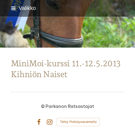
Siirry
Valikko
sivun
sisältöön
Parkanon Ratsastajat
MiniMoi-kurssi 11.-12.5.2013
Kihniön Naiset
©
Parkanon Ratsastajat
Tehty Yhdistysavaimella
Facebook
Instagram