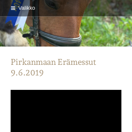
Siirry
Valikko
sivun
sisältöön
Parkanon Ratsastajat
Pirkanmaan Erämessut
9.6.2019
YouTube-videon näyttäminen ei onnistunut.