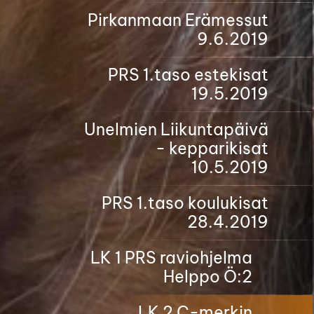
Pirkanmaan Erämessut
9.6.2019
PRS 1.taso estekisat
19.5.2019
Unelmien Liikuntapäivä
- kepparikisat
10.5.2019
PRS 1.taso koulukisat
28.4.2019
LK 1 PRS raviohjelma
Helppo Ö:2
LK 2 C-merkin