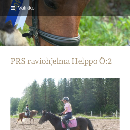
Siirry
Valikko
sivun
sisältöön
Parkanon Ratsastajat
PRS raviohjelma Helppo Ö:2