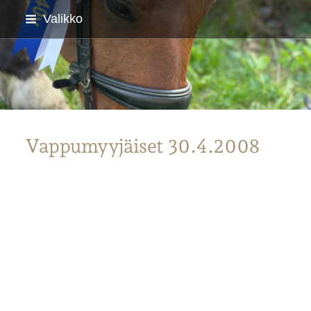
Siirry
Valikko
sivun
sisältöön
Parkanon Ratsastajat
Vappumyyjäiset 30.4.2008