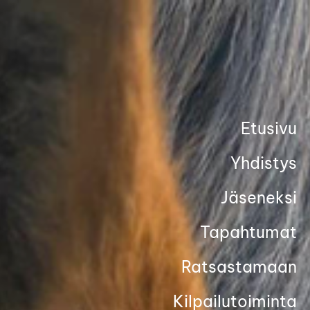
Siirry
sivun
sisältöön
Etusivu
Yhdistys
Jäseneksi
Tapahtumat
Ratsastamaan
Kilpailutoiminta