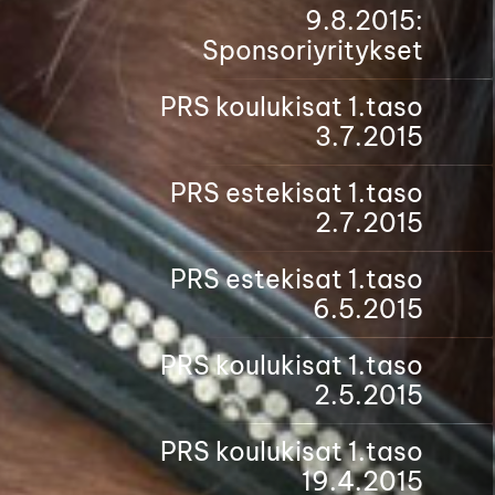
9.8.2015:
Sponsoriyritykset
PRS koulukisat 1.taso
3.7.2015
PRS estekisat 1.taso
2.7.2015
PRS estekisat 1.taso
6.5.2015
PRS koulukisat 1.taso
2.5.2015
PRS koulukisat 1.taso
19.4.2015