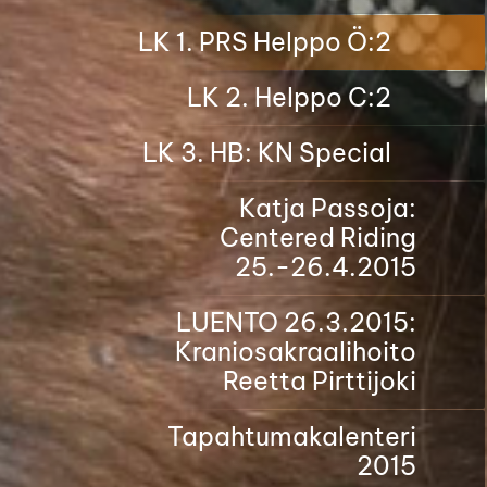
LK 1. PRS Helppo Ö:2
LK 2. Helppo C:2
LK 3. HB: KN Special
Katja Passoja:
Centered Riding
25.-26.4.2015
LUENTO 26.3.2015:
Kraniosakraalihoito
Reetta Pirttijoki
Tapahtumakalenteri
2015