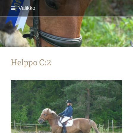
Siirry
Valikko
sivun
sisältöön
Parkanon Ratsastajat
Helppo C:2