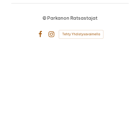
©
Parkanon Ratsastajat
Tehty Yhdistysavaimella
Facebook
Instagram