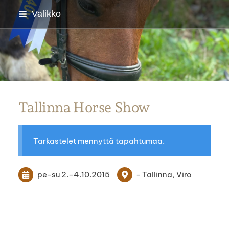
Siirry
Valikko
sivun
sisältöön
Parkanon Ratsastajat
Tallinna Horse Show
Tarkastelet mennyttä tapahtumaa.
pe-su
2.
–
4.10.2015
- Tallinna, Viro