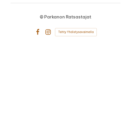
©
Parkanon Ratsastajat
Tehty Yhdistysavaimella
Facebook
Instagram