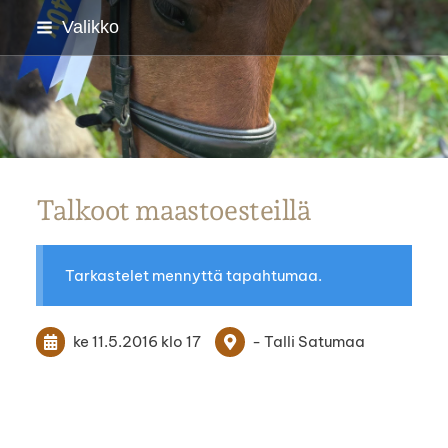
Siirry
Valikko
sivun
sisältöön
Parkanon Ratsastajat
Talkoot maastoesteillä
Tarkastelet mennyttä tapahtumaa.
ke 11.5.2016
klo 17
- Talli Satumaa