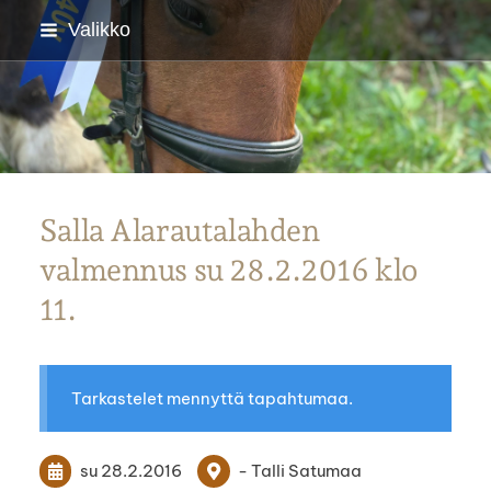
Siirry
Valikko
sivun
sisältöön
Parkanon Ratsastajat
Salla Alarautalahden
valmennus su 28.2.2016 klo
11.
Tarkastelet mennyttä tapahtumaa.
su 28.2.2016
- Talli Satumaa