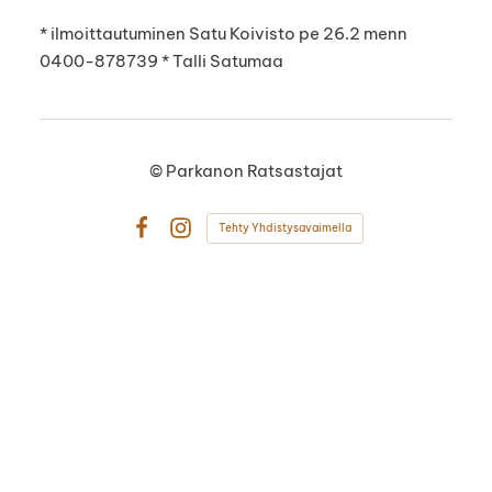
* ilmoittautuminen Satu Koivisto pe 26.2 menn
0400-878739 * Talli Satumaa
©
Parkanon Ratsastajat
Tehty Yhdistysavaimella
Facebook
Instagram