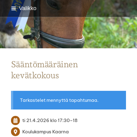
Siirry
Valikko
sivun
sisältöön
Parkanon Ratsastajat
Sääntömääräinen
kevätkokous
Tarkastelet mennyttä tapahtumaa.
ti 21.4.2026
klo 17:30
–
18
Koulukampus Kaarna