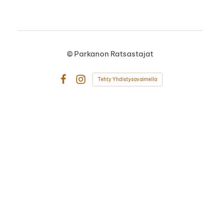
©
Parkanon Ratsastajat
Tehty Yhdistysavaimella
Facebook
Instagram