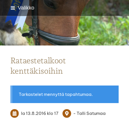
Siirry
Valikko
sivun
sisältöön
Parkanon Ratsastajat
Rataestetalkoot
kenttäkisoihin
Tarkastelet mennyttä tapahtumaa.
la 13.8.2016
klo 17
- Talli Satumaa