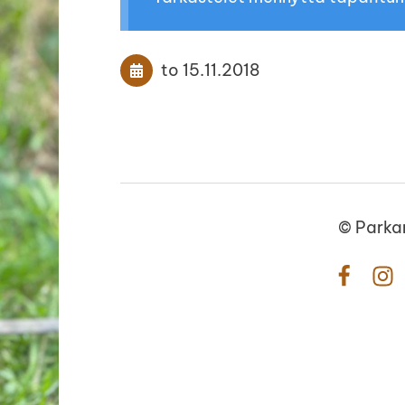
to 15.11.2018
©
Parka
Facebo
In