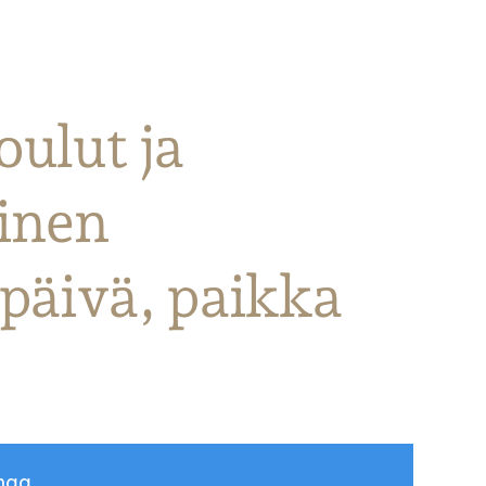
ulut ja
inen
 päivä, paikka
maa.