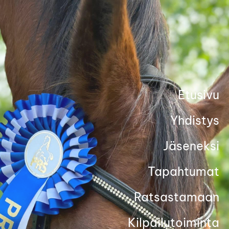
Siirry
sivun
sisältöön
Etusivu
Yhdistys
Jäseneksi
Tapahtumat
Ratsastamaan
Kilpailutoiminta