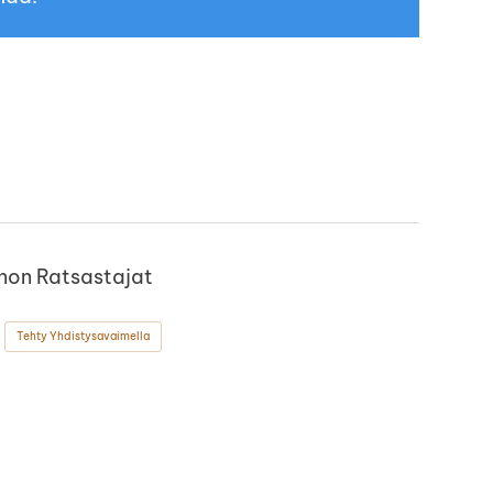
non Ratsastajat
Tehty Yhdistysavaimella
ok
stagram