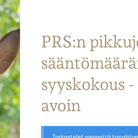
Parkanon Ratsastajat
PRS:n pikkujo
sääntömäärä
syyskokous -
avoin
Tarkastelet mennyttä tapahtu