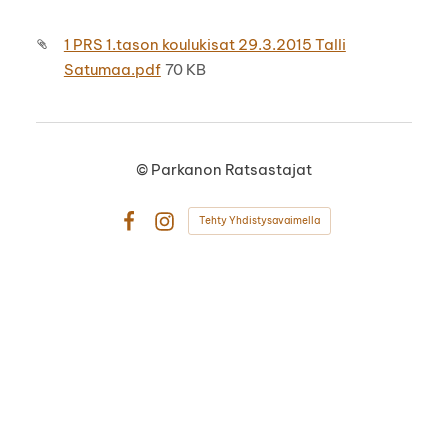
1 PRS 1.tason koulukisat 29.3.2015 Talli
Satumaa.pdf
70 KB
©
Parkanon Ratsastajat
Tehty Yhdistysavaimella
Facebook
Instagram