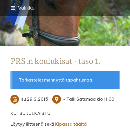
Siirry
Valikko
sivun
sisältöön
Parkanon Ratsastajat
PRS.n koulukisat - taso 1.
Tarkastelet mennyttä tapahtumaa.
su 29.3.2015
- Talli Satumaa klo 11.00
KUTSU JULKAISTU !
Löytyy liitteenä sekä
Kipassa täältä