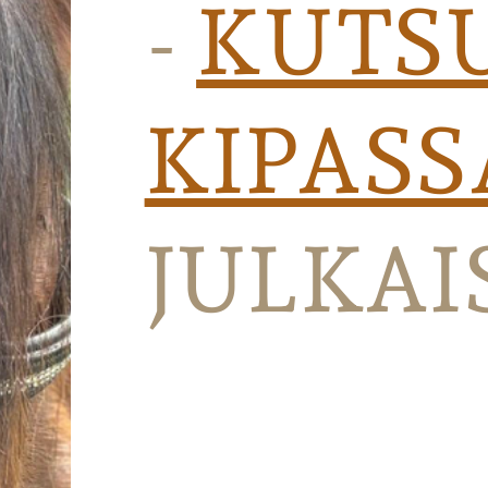
-
KUTS
KIPASS
JULKAI