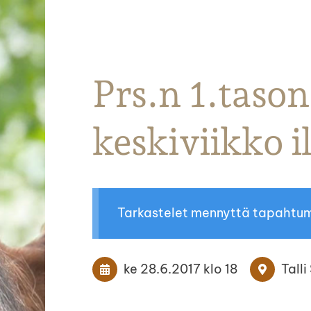
Parkanon Ratsastajat
Prs.n 1.tason
keskiviikko i
Tarkastelet mennyttä tapahtu
ke 28.6.2017
klo 18
Tall