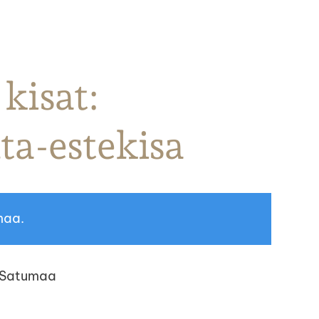
 kisat:
lta-estekisa
maa.
i Satumaa