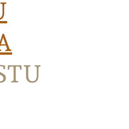
U
A
STU