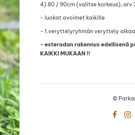
4) 80 / 90cm (valitse korkeus), arv
- luokat avoimet kaikille
- 1.veryttelyryhmän veryttely alkaa
- esteradan rakennus edellisenä pä
KAIKKI MUKAAN !!
©
Parka
Facebo
In