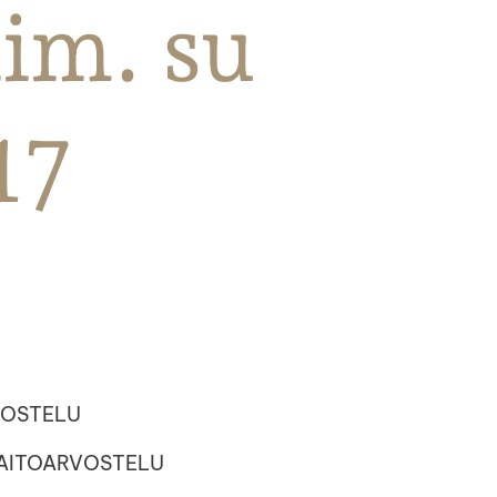
iim. su
17
RVOSTELU
 TAITOARVOSTELU