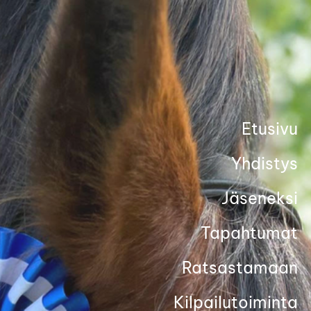
Siirry
sivun
sisältöön
Etusivu
Yhdistys
Jäseneksi
Tapahtumat
Ratsastamaan
Kilpailutoiminta