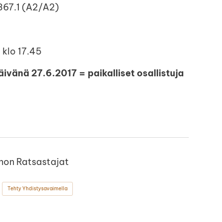
 367.1 (A2/A2)
 klo 17.45
ivänä 27.6.2017 = paikalliset osallistuja
non Ratsastajat
Tehty Yhdistysavaimella
ok
stagram