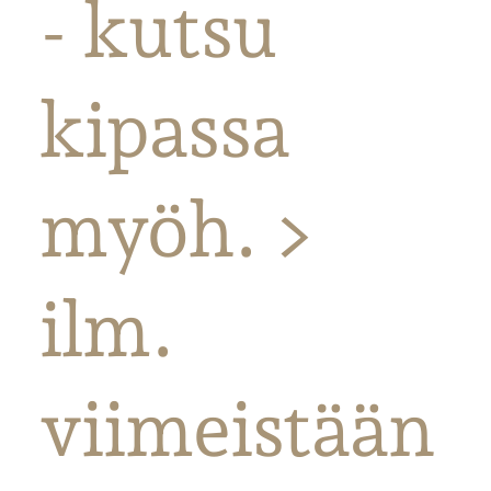
- kutsu
kipassa
myöh. >
ilm.
viimeistään