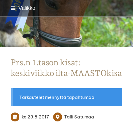
Siirry
Valikko
sivun
sisältöön
Parkanon Ratsastajat
Prs.n 1.tason kisat:
keskiviikko ilta-MAASTOkisa
Tarkastelet mennyttä tapahtumaa.
ke 23.8.2017
Talli Satumaa