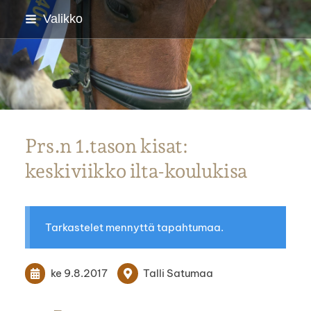
Siirry
Valikko
sivun
sisältöön
Parkanon Ratsastajat
Prs.n 1.tason kisat:
keskiviikko ilta-koulukisa
Tarkastelet mennyttä tapahtumaa.
ke 9.8.2017
Talli Satumaa