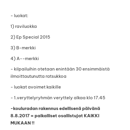
- luokat:
1) raviluokka
2) Ep Special 2015
3) B-merkki
4) A--merkki
- kilpailuihin otetaan enintään 30 ensimmäistä
ilmoittautunutta ratsukkoa
- luokat avoimet kaikille
- 1.veryttelyryhmän veryttely alkaa klo 17.45
-kouluradan rakennus edellisenä päivänä
8.8.2017 = paikalliset osallistujat KAIKKI
MUKAAN !!