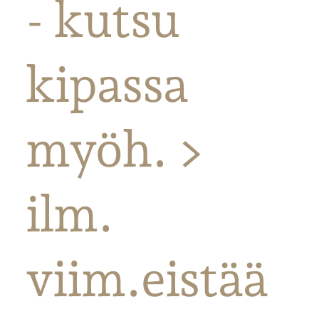
- kutsu
kipassa
myöh. >
ilm.
viim.eistää