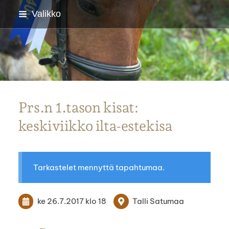
Siirry
Valikko
sivun
sisältöön
Parkanon Ratsastajat
Prs.n 1.tason kisat:
keskiviikko ilta-estekisa
Tarkastelet mennyttä tapahtumaa.
ke 26.7.2017
klo 18
Talli Satumaa