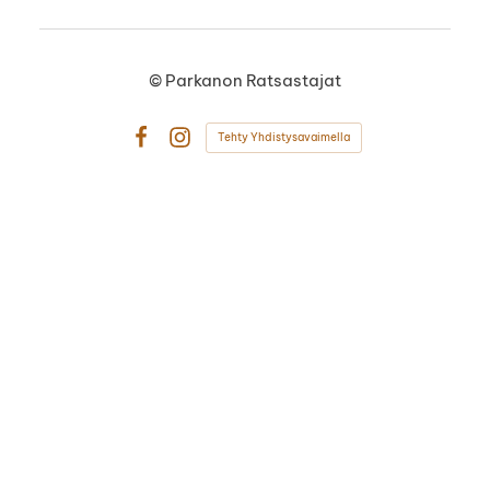
©
Parkanon Ratsastajat
Tehty Yhdistysavaimella
Facebook
Instagram