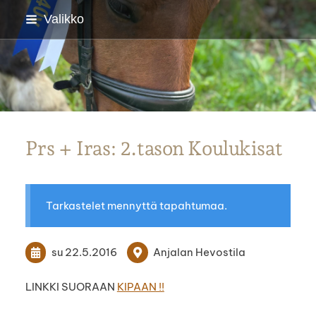
Siirry
Valikko
sivun
sisältöön
Parkanon Ratsastajat
Prs + Iras: 2.tason Koulukisat
Tarkastelet mennyttä tapahtumaa.
su 22.5.2016
Anjalan Hevostila
LINKKI SUORAAN
KIPAAN !!