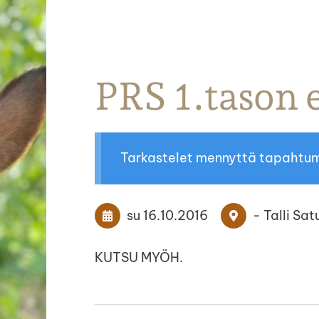
Parkanon Ratsastajat
PRS 1.tason e
Tarkastelet mennyttä tapahtu
su 16.10.2016
- Talli Sa
KUTSU MYÖH.