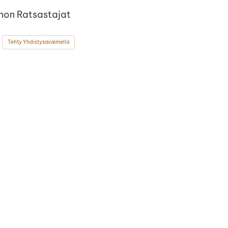
non Ratsastajat
Tehty Yhdistysavaimella
ok
stagram