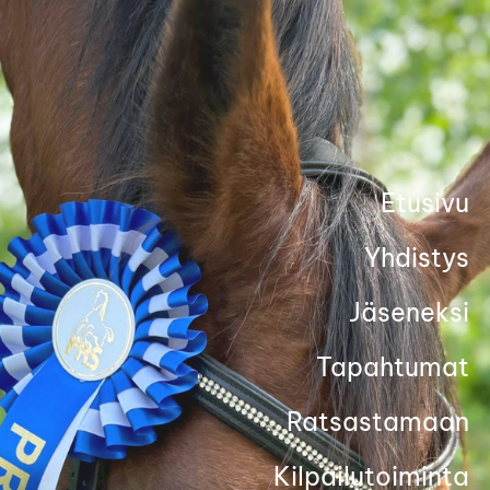
Siirry
sivun
sisältöön
Etusivu
Yhdistys
Jäseneksi
Tapahtumat
Ratsastamaan
Kilpailutoiminta