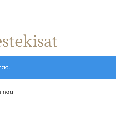
stekisat
maa.
tumaa