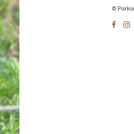
©
Parka
Facebo
In