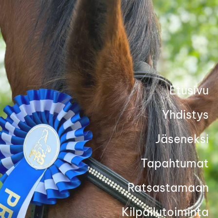
Siirry
sivun
sisältöön
Etusivu
Yhdistys
Jäseneksi
Tapahtumat
Ratsastamaan
Kilpailutoiminta