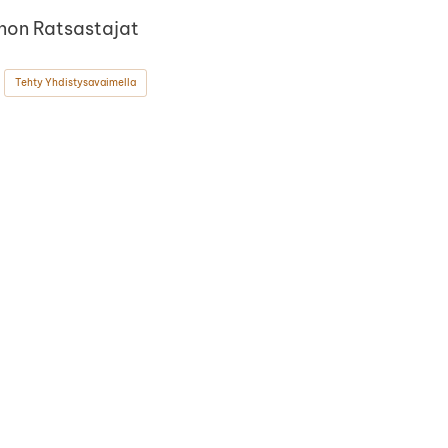
non Ratsastajat
Tehty Yhdistysavaimella
ok
stagram