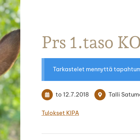
Parkanon Ratsastajat
Prs 1.taso 
Tarkastelet mennyttä tapahtu
to 12.7.2018
Talli Satu
Tulokset KIPA