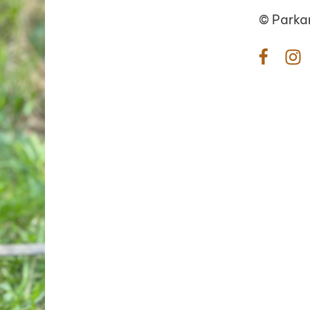
©
Parka
Facebo
In