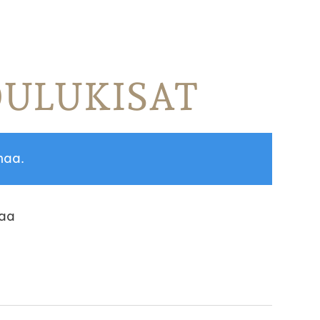
KOULUKISAT
maa.
maa