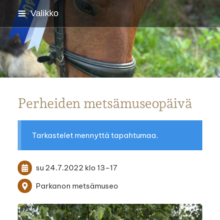
Siirry
Valikko
sivun
sisältöön
Parkanon Ratsastajat
Perheiden metsämuseopäivä
Tarkastelet mennyttä tapahtumaa.
su 24.7.2022
klo 13
–
17
Parkanon metsämuseo