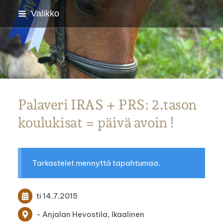
Siirry
Valikko
sivun
sisältöön
Parkanon Ratsastajat
Palaveri IRAS + PRS: 2.tason
koulukisat = päivä avoin !
Tarkastelet mennyttä tapahtumaa.
ti 14.7.2015
- Anjalan Hevostila, Ikaalinen