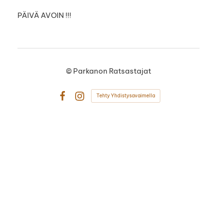
PÄIVÄ AVOIN !!!
©
Parkanon Ratsastajat
Tehty Yhdistysavaimella
Facebook
Instagram