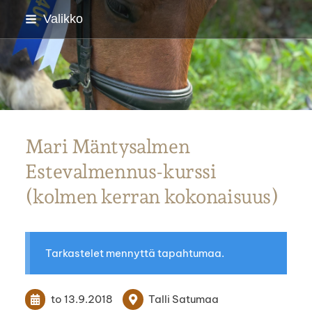
Siirry
Valikko
sivun
sisältöön
Parkanon Ratsastajat
Mari Mäntysalmen
Estevalmennus-kurssi
(kolmen kerran kokonaisuus)
Tarkastelet mennyttä tapahtumaa.
to 13.9.2018
Talli Satumaa