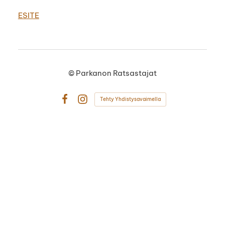
ESITE
©
Parkanon Ratsastajat
Tehty Yhdistysavaimella
Facebook
Instagram