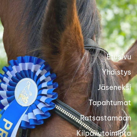
Siirry
sivun
sisältöön
Etusivu
Yhdistys
Jäseneksi
Tapahtumat
Ratsastamaan
Kilpailutoiminta