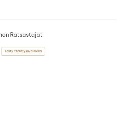
non Ratsastajat
Tehty Yhdistysavaimella
ok
stagram