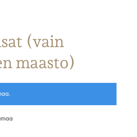
sat (vain
en maasto)
maa.
tumaa