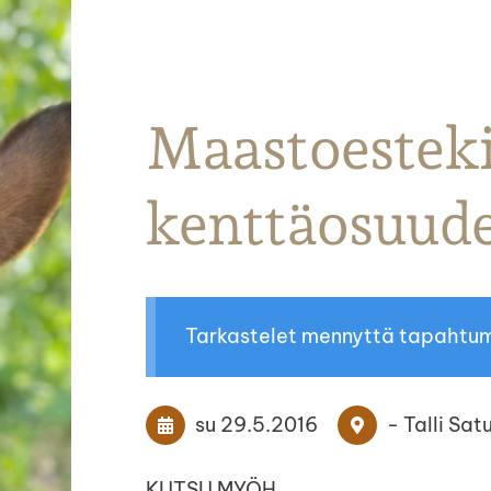
Parkanon Ratsastajat
Maastoesteki
kenttäosuud
Tarkastelet mennyttä tapahtu
su 29.5.2016
- Talli Sa
KUTSU MYÖH.