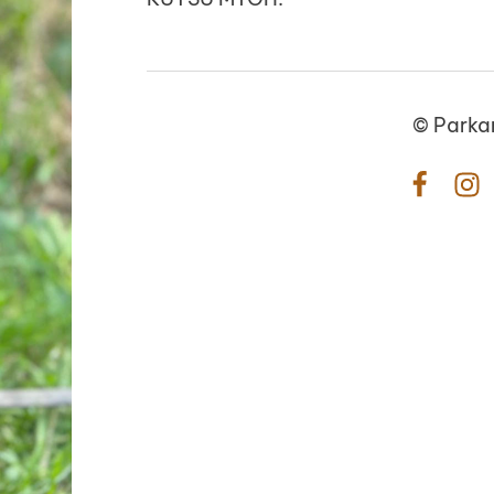
©
Parka
Facebo
In