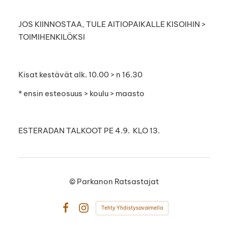
JOS KIINNOSTAA, TULE AITIOPAIKALLE KISOIHIN >
TOIMIHENKILÖKSI
Kisat kestävät alk. 10.00 > n 16.30
* ensin esteosuus > koulu > maasto
ESTERADAN TALKOOT PE 4.9. KLO 13.
©
Parkanon Ratsastajat
Tehty Yhdistysavaimella
Facebook
Instagram