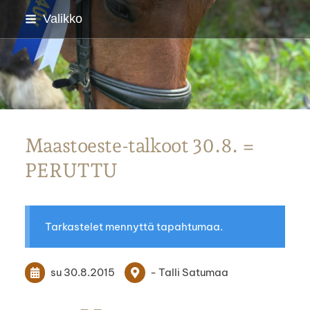
Siirry
Valikko
sivun
sisältöön
Parkanon Ratsastajat
Maastoeste-talkoot 30.8. =
PERUTTU
Tarkastelet mennyttä tapahtumaa.
su 30.8.2015
- Talli Satumaa