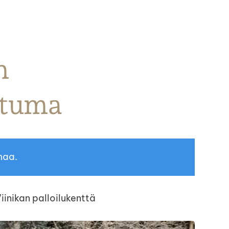
n
htuma
maa.
iinikan palloilukenttä