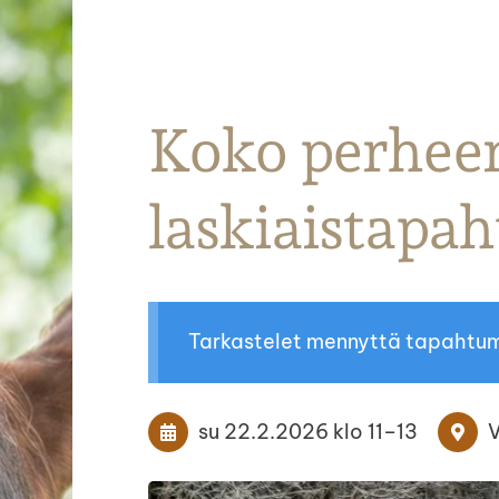
Parkanon Ratsastajat
Koko perhee
laskiaistapa
Tarkastelet mennyttä tapahtu
su 22.2.2026
klo 11
–
13
V