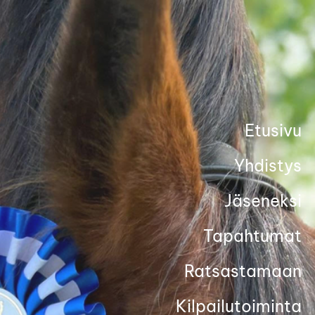
Siirry
sivun
sisältöön
Etusivu
Yhdistys
Jäseneksi
Tapahtumat
Ratsastamaan
Kilpailutoiminta