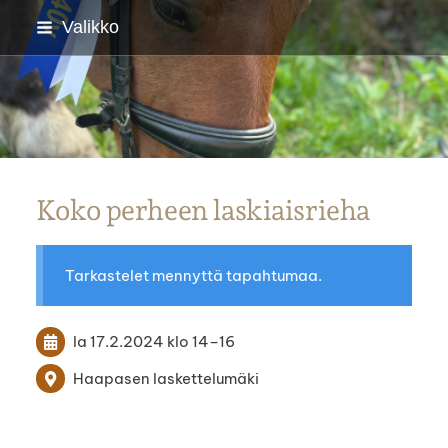
Siirry
Valikko
sivun
sisältöön
Parkanon Ratsastajat
Koko perheen laskiaisrieha
Tarkastelet mennyttä tapahtumaa.
la 17.2.2024
klo 14
–
16
Haapasen laskettelumäki