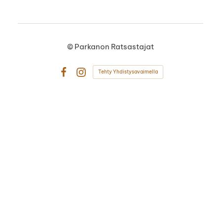
©
Parkanon Ratsastajat
Tehty Yhdistysavaimella
Facebook
Instagram