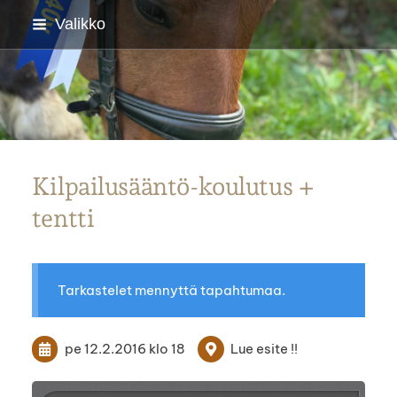
Siirry
Valikko
sivun
sisältöön
Parkanon Ratsastajat
Kilpailusääntö-koulutus +
tentti
Tarkastelet mennyttä tapahtumaa.
pe 12.2.2016
klo 18
Lue esite !!