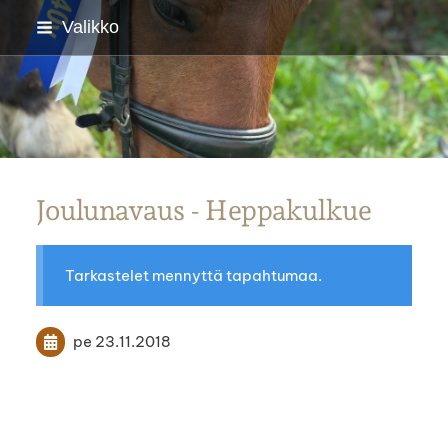
Siirry
Valikko
sivun
sisältöön
Parkanon Ratsastajat
Joulunavaus - Heppakulkue
Tarkastelet mennyttä tapahtumaa.
pe 23.11.2018