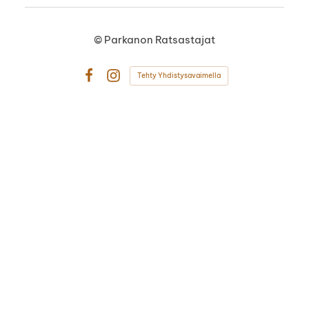
©
Parkanon Ratsastajat
Tehty Yhdistysavaimella
Facebook
Instagram