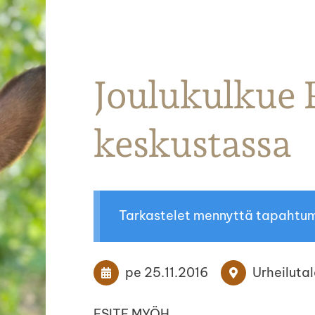
Parkanon Ratsastajat
Joulukulkue
keskustassa
Tarkastelet mennyttä tapahtu
pe 25.11.2016
Urheilutal
ESITE MYÖH.