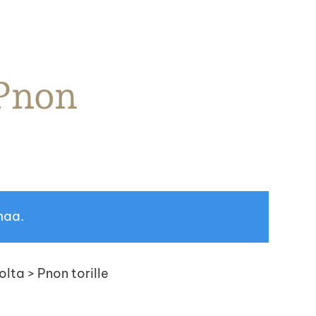
 Pnon
maa.
olta > Pnon torille