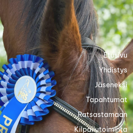
Siirry
sivun
sisältöön
Etusivu
Yhdistys
Jäseneksi
Tapahtumat
Ratsastamaan
Kilpailutoiminta