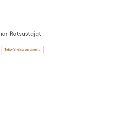
non Ratsastajat
Tehty Yhdistysavaimella
ok
stagram