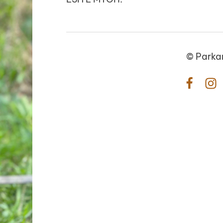
©
Parka
Facebo
In