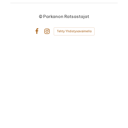
©
Parkanon Ratsastajat
Tehty Yhdistysavaimella
Facebook
Instagram