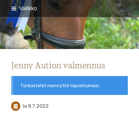
Siirry
Valikko
sivun
sisältöön
Parkanon Ratsastajat
Jenny Aution valmennus
Tarkastelet mennyttä tapahtumaa.
la 9.7.2022