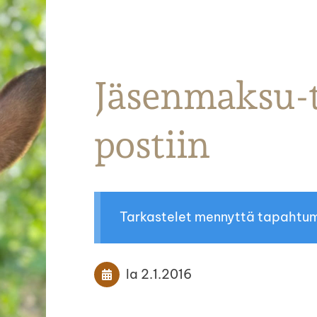
Parkanon Ratsastajat
Jäsenmaksu-ti
postiin
Tarkastelet mennyttä tapahtu
la 2.1.2016