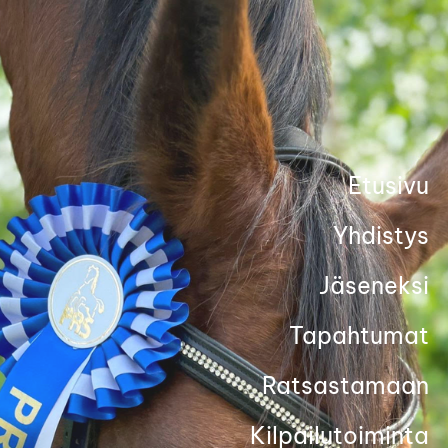
Siirry
sivun
sisältöön
Etusivu
Yhdistys
Jäseneksi
Tapahtumat
Ratsastamaan
Kilpailutoiminta