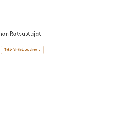
non Ratsastajat
Tehty Yhdistysavaimella
ok
stagram