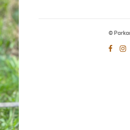
©
Parka
Facebo
In