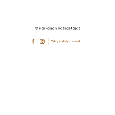
©
Parkanon Ratsastajat
Tehty Yhdistysavaimella
Facebook
Instagram