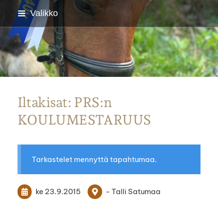
Siirry
Valikko
sivun
sisältöön
Parkanon Ratsastajat
Iltakisat: PRS:n
KOULUMESTARUUS
Tarkastelet mennyttä tapahtumaa.
ke 23.9.2015
- Talli Satumaa