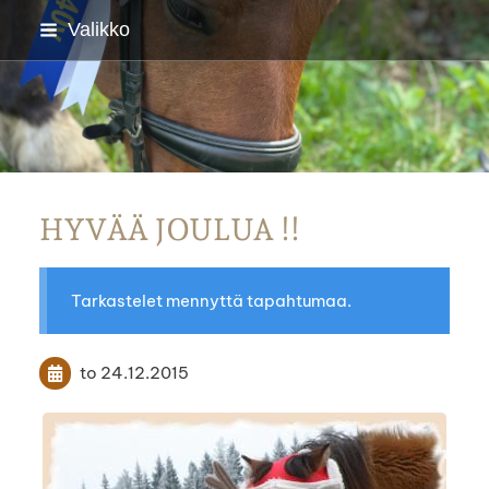
Siirry
Valikko
sivun
sisältöön
Parkanon Ratsastajat
HYVÄÄ JOULUA !!
Tarkastelet mennyttä tapahtumaa.
to 24.12.2015