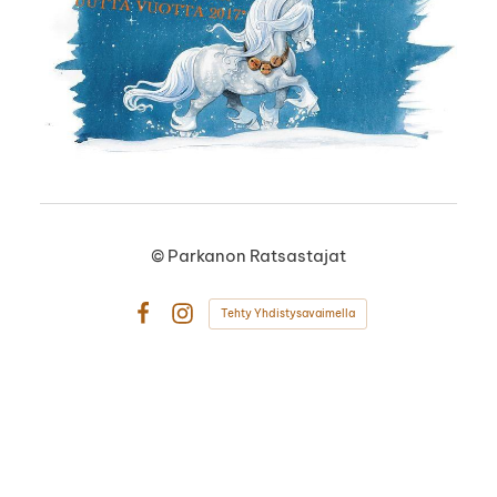
©
Parkanon Ratsastajat
Tehty Yhdistysavaimella
Facebook
Instagram