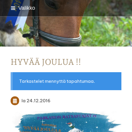
Siirry
Valikko
sivun
sisältöön
Parkanon Ratsastajat
HYVÄÄ JOULUA !!
Tarkastelet mennyttä tapahtumaa.
la 24.12.2016