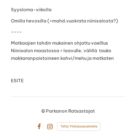
Syysloma-viikolla
Omilla hevosilla (+mahd.vuokrata niinisalosta?)
----
Matkaajien tahdin mukainen ohjattu vaelllus
Niinisalon maastossa > laavulle, välillä tauko
makkaranpaistoineen kahvi/mehu ja matkaten
ESITE
©
Parkanon Ratsastajat
Tehty Yhdistysavaimella
Facebook
Instagram