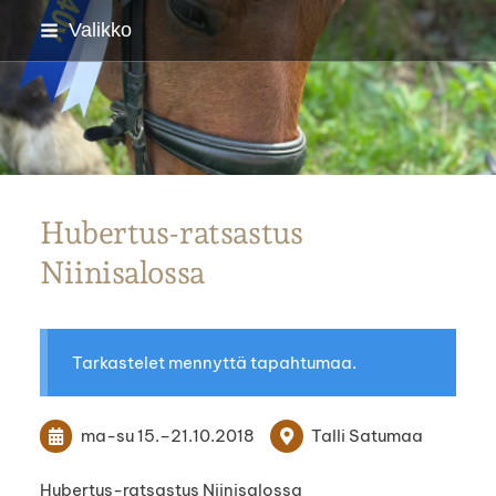
Siirry
Valikko
sivun
sisältöön
Parkanon Ratsastajat
Hubertus-ratsastus
Niinisalossa
Tarkastelet mennyttä tapahtumaa.
ma-su
15.
–
21.10.2018
Talli Satumaa
Hubertus-ratsastus Niinisalossa