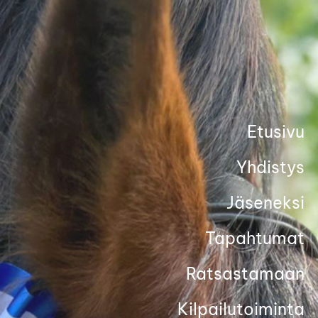
Siirry
sivun
sisältöön
Etusivu
Yhdistys
Jäseneksi
Tapahtumat
Ratsastamaan
Kilpailutoiminta