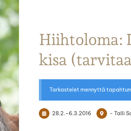
Parkanon Ratsastajat
Hiihtoloma: 
kisa (tarvita
Tarkastelet mennyttä tapahtu
28.2.
–
6.3.2016
- Talli 