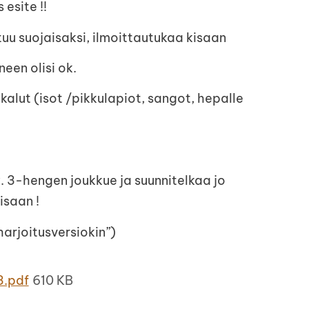
esite !!
tuu suojaisaksi, ilmoittautukaa kisaan
een olisi ok.
kalut (isot /pikkulapiot, sangot, hepalle
 3-hengen joukkue ja suunnitelkaa jo
isaan !
harjoitusversiokin”)
3.pdf
610 KB