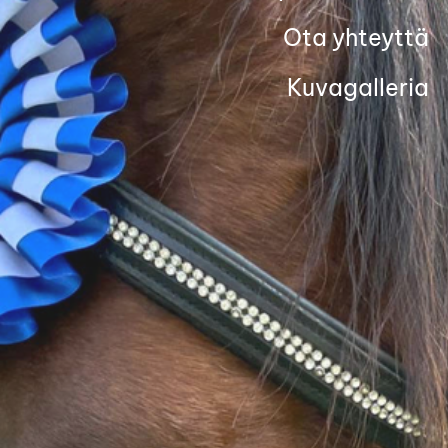
Ota yhteyttä
Kuvagalleria