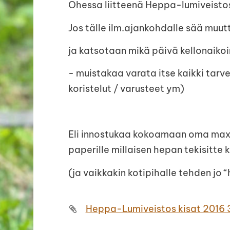
Ohessa liitteenä Heppa-lumiveistos 
Jos tälle ilm.ajankohdalle sää muut
ja katsotaan mikä päivä kellonaikoin
- muistakaa varata itse kaikki tarve
koristelut / varusteet ym)
Eli innostukaa kokoamaan oma max.
paperille millaisen hepan tekisitte k
(ja vaikkakin kotipihalle tehden jo “
Heppa-Lumiveistos kisat 2016 