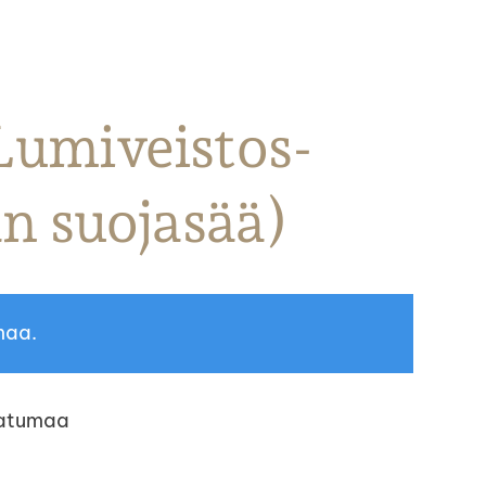
Lumiveistos-
an suojasää)
maa.
Satumaa