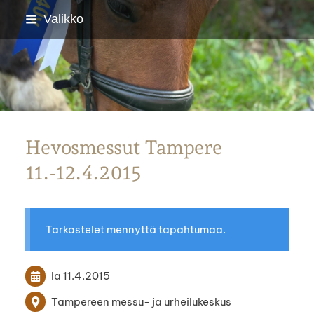
Siirry
Valikko
sivun
sisältöön
Parkanon Ratsastajat
Hevosmessut Tampere
11.-12.4.2015
Tarkastelet mennyttä tapahtumaa.
la 11.4.2015
Tampereen messu- ja urheilukeskus