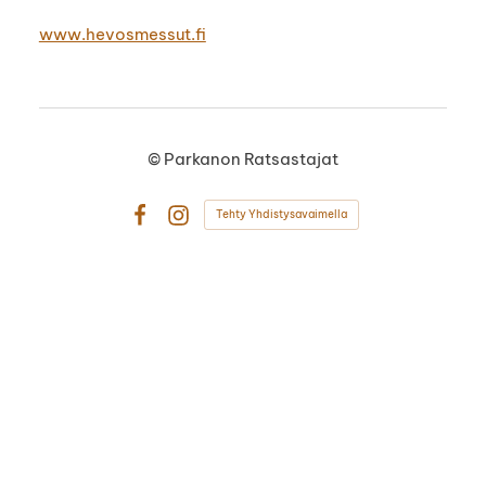
www.hevosmessut.fi
©
Parkanon Ratsastajat
Tehty Yhdistysavaimella
Facebook
Instagram